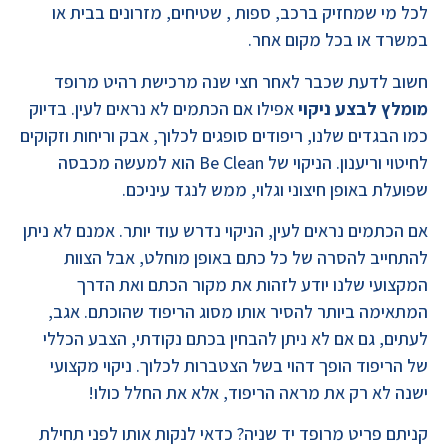
לכל מי שמחזיק ברכב, ספות , שטיחים, מזרונים בבית או
במשרד או בכל מקום אחר.
חשוב לדעת שכבר לאחר חצי שנה מרכישת רהיט מרופד
מומלץ לבצע ניקוי
אפילו אם הכתמים לא נראים לעין. בדיוק
כמו הבגדים שלנו, ריפודים סופגים לכלוך, אבק וריחות וזקוקים
לחיטוי וריענון. הניקוי של Be Clean הוא למעשה מכבסה
שפועלת באופן חיצוני וגלוי, ממש לנגד עיניכם.
אם הכתמים נראים לעין, הניקוי נדרש עוד יותר. אמנם לא ניתן
להתחייב להסרה של כל כתם באופן מוחלט, אבל הצוות
המקצועי שלנו יודע לזהות את מקור הכתם ואת הדרך
המתאימה ביותר להסיר אותו מסוג הריפוד שהוכתם. אגב,
לעתים, גם אם לא ניתן להבחין בכתם נקודתי, הצבע הכללי
של הריפוד הופך דהוי בשל הצטברות לכלוך. ניקוי מקצועי
ישנה לא רק את מראה הריפוד, אלא את החלל כולו!
קניתם פריט מרופד יד שניה? כדאי לנקות אותו לפני תחילת