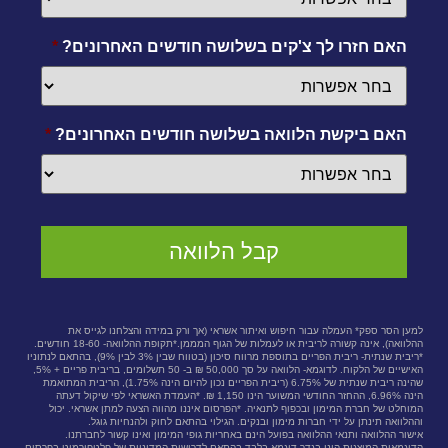
האם חזרו לך צ'קים בשלושה חודשים האחרונים?
*
האם ביקשת הלוואה בשלושה חודשים האחרונים?
*
למען הסר ספק* העמלה עבור חיפוש ואיתור אשראי (אך ורק במידה והצלחנו לגייס את
ההלוואה), אינה קשורה לריבית או לעמלות של הגוף המממן.*תקופת ההלוואה- 18-60 חודשים.
*ריבית שנתית- ריבית הפריים בתוספת מרווח סיכון (בטווח שבין 3% לבין 9%), בהתאם לנתוניו
האישיים של הלקוח. לדוגמא- הלוואה על סך 50,000 ₪ ב- 50 תשלומים, בריבית פריים + 5%,
שהינה ריבית שנתית של 6.75% (ריבית הפריים נכון להיום הינה 1.75%), הריבית המתואמת
הינה 6.96%, ההחזר החודשי המשוער הינו 1,150 ₪. *העמדת האשראי לפי שיקול דעתה
המוחלט של חברת המימון ובכפוף לתנאיה. *הפרסום איננו מהווה הצעה למתן אשראי. יכול
וההלוואה תינתן על ידי חברות מימון ובנקים. הגילוי בהתאם לחוק ולהנחיות גוגל.
אישור ההלוואה ותנאי ההלוואה בפועל הינם באחריות גופי המימון ואינו קשור לחברתנו.
הדוגמאות המוצגות הינן בגדר דוגמא בלבד בהתאם לדרישות המדיניות של פלטפורמוט בפרסום