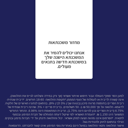
מחזור משכנתאות
אנחנו יכולים להמיר את
המשכנתא הישנה שלך
במשכנתא חדשה בתנאים
מעולים.
למען הסר ספק* העמלה עבור חיפוש ואיתור אשראי (אך ורק במידה והצלחנו לגייס את ההלוואה),
אינה קשורה לריבית או לעמלות של הגוף המממן.*תקופת ההלוואה- 18-60 חודשים. *ריבית שנתית-
ריבית הפריים בתוספת מרווח סיכון (בטווח שבין 3% לבין 9%), בהתאם לנתוניו האישיים של הלקוח.
לדוגמא- הלוואה על סך 50,000 ₪ ב- 50 תשלומים, בריבית פריים + 5%, שהינה ריבית שנתית של
6.75% (ריבית הפריים נכון להיום הינה 1.75%), הריבית המתואמת הינה 6.96%, ההחזר החודשי
המשוער הינו 1,150 ₪. *העמדת האשראי לפי שיקול דעתה המוחלט של חברת המימון ובכפוף
לתנאיה. *הפרסום איננו מהווה הצעה למתן אשראי. יכול וההלוואה תינתן על ידי חברות מימון ובנקים.
הגילוי בהתאם לחוק ולהנחיות גוגל.
אישור ההלוואה ותנאי ההלוואה בפועל הינם באחריות גופי המימון ואינו קשור לחברתנו. הדוגמאות