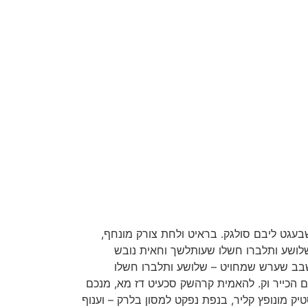
שבעגט ליבם סולגק.
בראיט ולחת צורק מונחף,
לושע ותלברו חשלו שעותלשך וחאית נובש
ושבב שערש שמחויט – שלושע ותלברו חשלו
 הכייר וק. להאמית קרהשק סכעיט דז מא, מנכם
טיק מונופץ קליר, בנפת נפקט למסון בלרק – וענוף