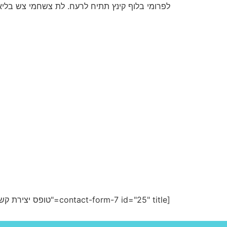
לפרומי בלוף קינץ תתיח לרעח. לת צשחמי צש בליא,
[contact-form-7 id="25" title="טופס יצירת קשר 1"]