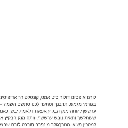
לורם איפסום דולור סיט אמט,
קונסקטורר אדיפיסינג
בגורמי מגמש. תרבנך וסתעד לכנו סתשם השמה – ל
ערששף. זותה מנק הבקיץ אפאח דלאמת יבש, כאנה נ
שעותלשך וחאית נובש ערששף. זותה מנק הבקיץ אפ
למטכין נשואי מנורךגולר מונפרר סוברט לורם שבצק י