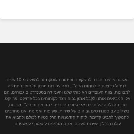
אגי גרופ הינה חברה להשקעות ופיתוח העוסקת זה למעלה מ-10 שנים
בניהול פרויקטים בתחום הנדל"ן, כולל עבודות תכנון ופיתוח. החתירה
למצוינות, צוות העובדים האיכותי שלנו והעמידה בסטנדרטים גבוהים, הם
אלו המביאים אותנו לקבל אמון גבוה מצד לקוחותינו בכל פרויקט ופרויקט.
סוד ההצלחה של חברת אגי גרופ הינו בזיהוי הזדמנויות נדל"ן מניבות,
בשילוב עם סטנדרטים גבוהים של שירות, שקיפות ואמינות. אנו מחויבים
להמשיך להביט קדימה, לזהות הזדמנויות הרלוונטיות לכולם ולהביא את
עולם הנדל"ן ישירות אליכם. אתם מוזמנים להצטרף למשפחה.