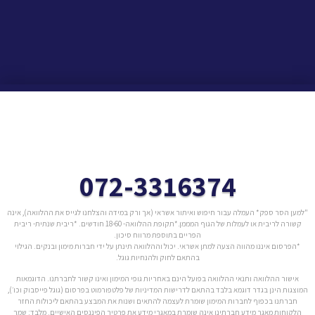
072-3316374
"למען הסר ספק* העמלה עבור חיפוש ואיתור אשראי (אך ורק במידה והצלחנו לגייס את ההלוואה), אינה
קשורה לריבית או לעמלות של הגוף המממן.*תקופת ההלוואה- 18-60 חודשים. *ריבית שנתית- ריבית
הפריים בתוספת מרווח סיכון.
*הפרסום איננו מהווה הצעה למתן אשראי. יכול וההלוואה תינתן על ידי חברות מימון ובנקים. הגילוי
בהתאם לחוק ולהנחיות גוגל.
אישור ההלוואה ותנאי ההלוואה בפועל הינם באחריות גופי המימון ואינו קשור לחברתנו. הדוגמאות
המוצגות הינן בגדר דוגמא בלבד בהתאם לדרישות המדיניות של פלטפורמוט בפרסום (גוגל פייסבוק וכו׳),
חברתנו בכפוף לחברות המימון שומרת לעצמה להתאים ושנות את המבצע בהתאם ליכולות החזר
הלקוחות מאגר מידע חברתינו אינה שומרת במאגרי מידע את פרטיך הפיננסים האישיים. מלבד: שמך