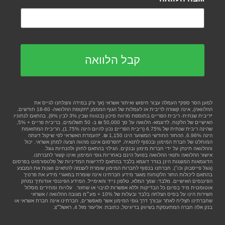
למען הסר ספק* העמלה עבור חיפוש ואיתור אשראי (אך ורק במידה והצלחנו לגייס את
ההלוואה), אינה קשורה לריבית או לעמלות של הגוף המממן.*תקופת ההלוואה- 18-60 חודשים.
*ריבית שנתית- ריבית הפריים בתוספת מרווח סיכון (בטווח שבין 3% לבין 9%), בהתאם לנתוניו
האישיים של הלקוח. לדוגמא- הלוואה על סך 50,000 ₪ ב- 50 תשלומים, בריבית פריים + 5%,
שהינה ריבית שנתית של 6.75% (ריבית הפריים נכון להיום הינה 1.75%), הריבית המתואמת
הינה 6.96%, ההחזר החודשי המשוער הינו 1,150 ₪. *העמדת האשראי לפי שיקול דעתה
המוחלט של חברת המימון ובכפוף לתנאיה. *הפרסום איננו מהווה הצעה למתן אשראי. יכול
וההלוואה תינתן על ידי חברות מימון ובנקים. הגילוי בהתאם לחוק ולהנחיות גוגל.
אישור ההלוואה ותנאי ההלוואה בפועל הינם באחריות גופי המימון ואינו קשור לחברתנו.
הדוגמאות המוצגות הינן בגדר דוגמא בלבד בהתאם לדרישות המדיניות של פלטפורמוט בפרסום
(גוגל פייסבוק וכו׳), חברתנו בכפוף לחברות המימון שומרת לעצמה להתאים ושנות את המבצע
בהתאם ליכולות החזר הלקוחות מאגר מידע חברתינו אינה שומרת במאגרי מידע את פרטיך
הפיננסים האישיים. מלבד: שמך המלא, טלפון נייד והאימייל. המידע הפיננסי אודותיך נמחק
אוטומטית מיד בסיום כל הבדיקות וללא אפשרות לגיבוי או שחזור. עלויות ומחירים מסלול
השירות הינו על בסיס הצלחה בלבד ובעלות של 10% + מע״מ מגובה ההלוואה / אשראי
שחברתינו תצליח לאתר עבורך דרך גופי המימון אשר מאפשרים, חברתינו אינה חברת אשראי או
בנק אלה חברה המתעסקת בשיווק בדיגיטל, כתובת: אליעזר מזל 4, ראשל״צ.